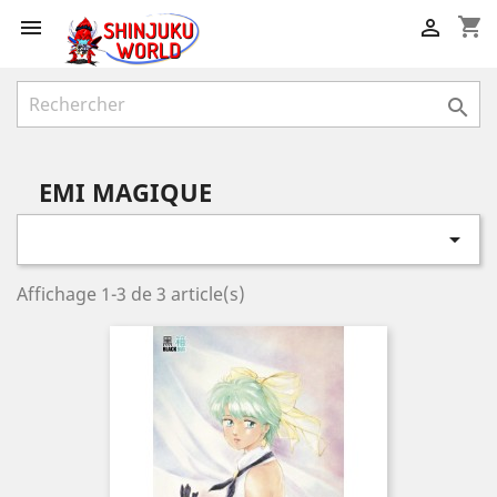
shopping_cart



EMI MAGIQUE

Affichage 1-3 de 3 article(s)