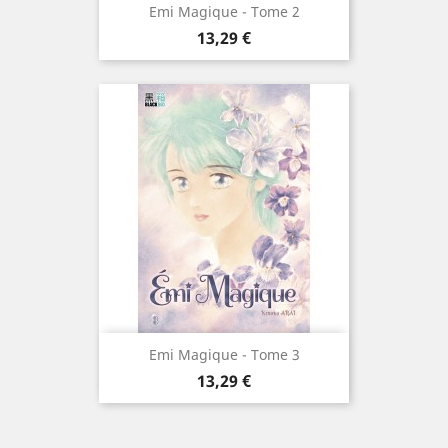
Emi Magique - Tome 2
Prix
13,29 €
Emi Magique - Tome 3
Prix
13,29 €