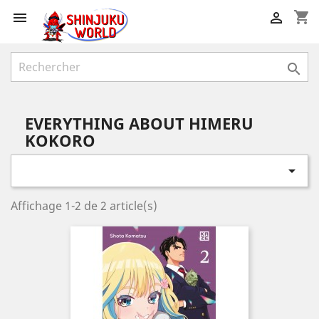
shopping_cart



EVERYTHING ABOUT HIMERU
KOKORO

Affichage 1-2 de 2 article(s)