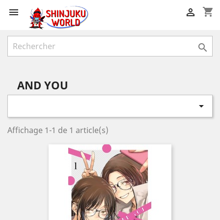
shopping_cart



AND YOU

Affichage 1-1 de 1 article(s)