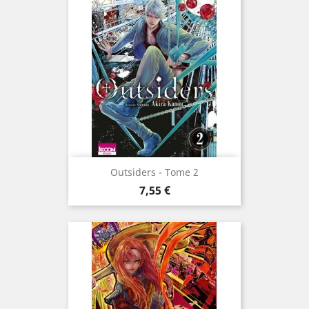
Outsiders - Tome 2
Prix
7,55 €