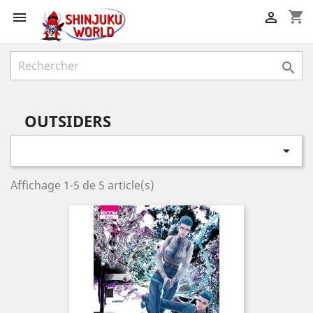
shopping_cart



OUTSIDERS

Affichage 1-5 de 5 article(s)