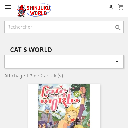
shopping_cart



CAT S WORLD

Affichage 1-2 de 2 article(s)