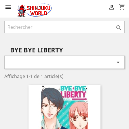
shopping_cart



BYE BYE LIBERTY

Affichage 1-1 de 1 article(s)