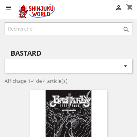
shopping_cart



BASTARD

Affichage 1-4 de 4 article(s)