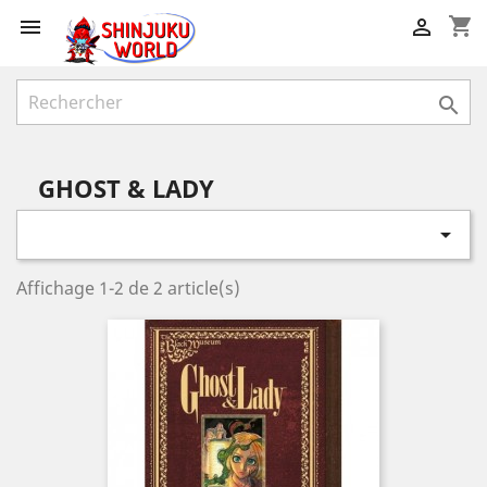
shopping_cart



GHOST & LADY

Affichage 1-2 de 2 article(s)