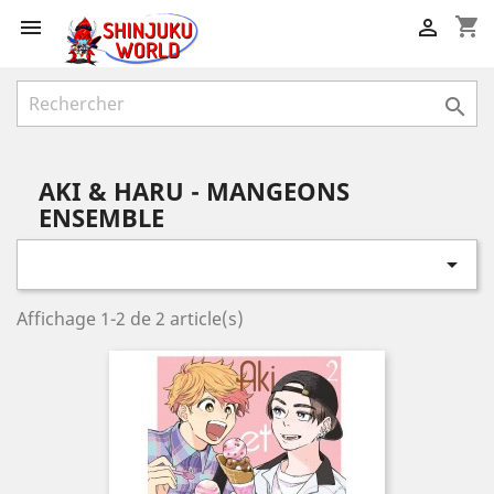
shopping_cart



AKI & HARU - MANGEONS
ENSEMBLE

Affichage 1-2 de 2 article(s)