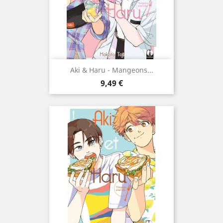
Aki & Haru - Mangeons...
Prix
9,49 €