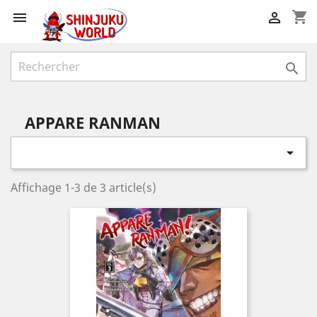
shopping_cart



APPARE RANMAN

Affichage 1-3 de 3 article(s)