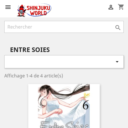
shopping_cart



ENTRE SOIES

Affichage 1-4 de 4 article(s)