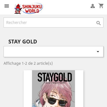
shopping_cart



STAY GOLD

Affichage 1-2 de 2 article(s)