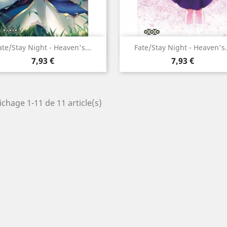
Aperçu rapide
Aperçu rapide


ate/Stay Night - Heaven's...
Fate/Stay Night - Heaven's.
Prix
Prix
7,93 €
7,93 €
ichage 1-11 de 11 article(s)