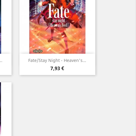
Aperçu rapide

..
Fate/Stay Night - Heaven's...
Prix
7,93 €