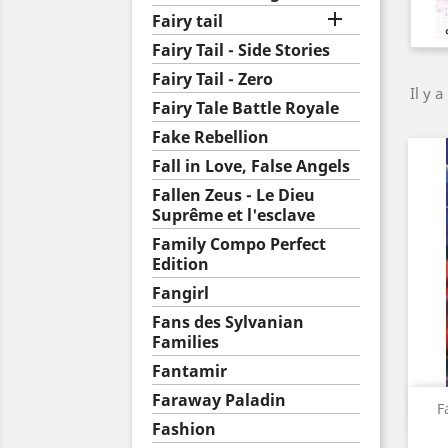

Fairy tail
Fairy Tail - Side Stories
Fairy Tail - Zero
Il y a
Fairy Tale Battle Royale
Fake Rebellion
Fall in Love, False Angels
Fallen Zeus - Le Dieu
Suprême et l'esclave
Family Compo Perfect
Edition
Fangirl
Fans des Sylvanian
Families
Fantamir
Faraway Paladin
F
Fashion