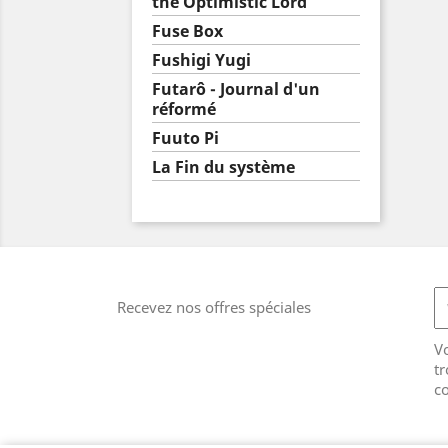
the Optimistic Lord
Fuse Box
Fushigi Yugi
Futarô - Journal d'un
réformé
Fuuto Pi
La Fin du système
Recevez nos offres spéciales
V
tr
co