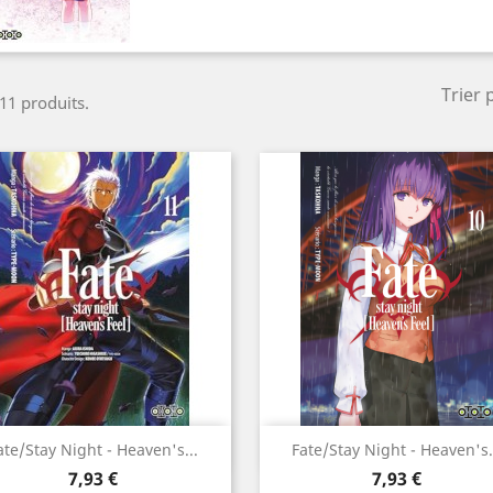
Trier 
 11 produits.
Aperçu rapide
Aperçu rapide


ate/Stay Night - Heaven's...
Fate/Stay Night - Heaven's.
Prix
Prix
7,93 €
7,93 €