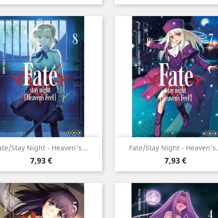
Aperçu rapide
Aperçu rapide


ate/Stay Night - Heaven's...
Fate/Stay Night - Heaven's.
Prix
Prix
7,93 €
7,93 €