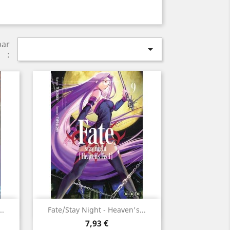
par

:
Aperçu rapide

..
Fate/Stay Night - Heaven's...
Prix
7,93 €