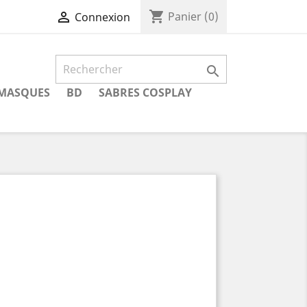
shopping_cart

Panier
(0)
Connexion

MASQUES
BD
SABRES COSPLAY