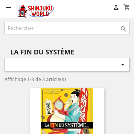
shopping_cart



LA FIN DU SYSTÈME

Affichage 1-3 de 3 article(s)