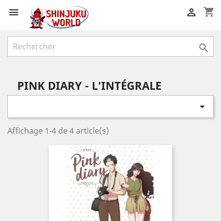
shopping_cart



PINK DIARY - L'INTÉGRALE

Affichage 1-4 de 4 article(s)