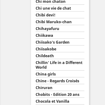
Chi mon chaton
Chi une vie de chat
Chibi devi!
Chibi Maruko-chan
Chihayafuru
Chiikawa
Chiisako's Garden
Chiisakobe
Childeath
Chillin' Life in a Different
World
China girls
Chine - Regards Croisés
Chiruran
Chobits - Edition 20 ans
Chocola et Vanilla