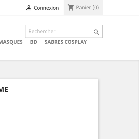
shopping_cart

Panier
(0)
Connexion

MASQUES
BD
SABRES COSPLAY
IME