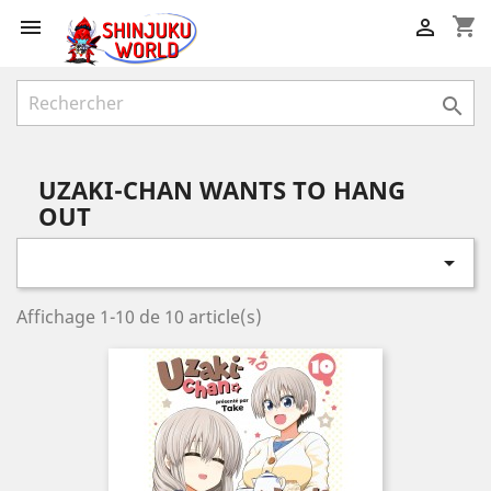
shopping_cart



UZAKI-CHAN WANTS TO HANG
OUT

Affichage 1-10 de 10 article(s)