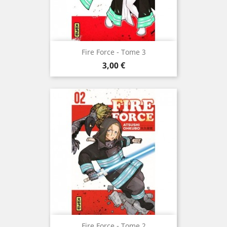
Fire Force - Tome 3
Prix
3,00 €
Fire Force - Tome 2