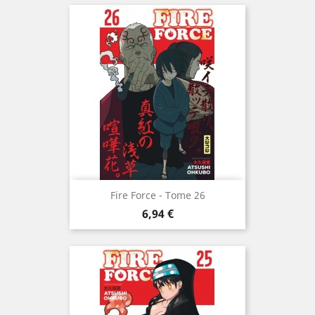
Fire Force - Tome 26
Prix
6,94 €