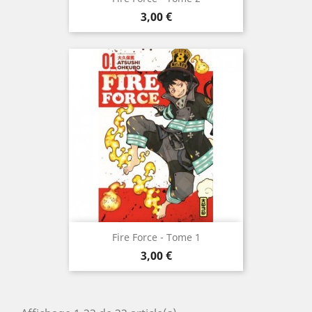
Prix
3,00 €
Fire Force - Tome 1
Prix
3,00 €