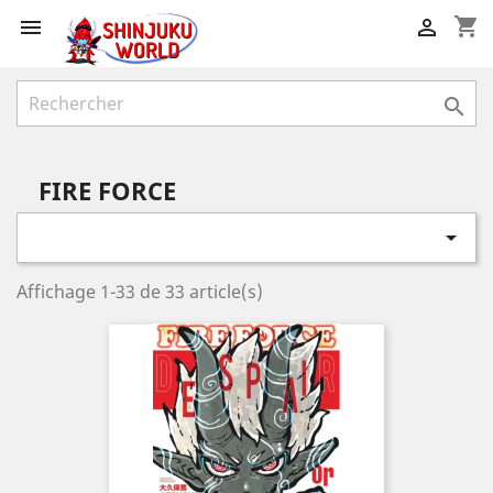
shopping_cart



FIRE FORCE

Affichage 1-33 de 33 article(s)