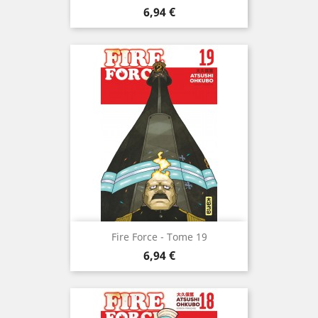
Prix
6,94 €
Fire Force - Tome 19
Prix
6,94 €