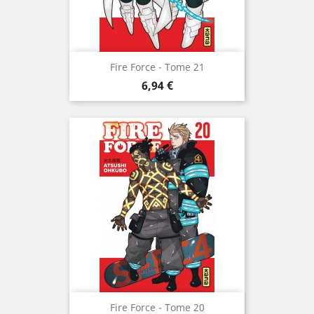
Fire Force - Tome 21
Prix
6,94 €
Fire Force - Tome 20