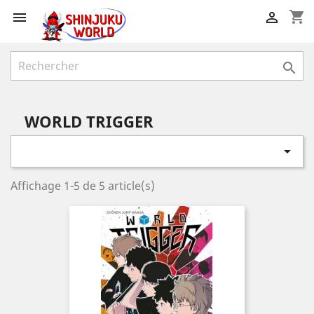
shopping_cart



WORLD TRIGGER

Affichage 1-5 de 5 article(s)