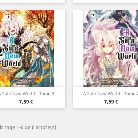
Aperçu rapide
Aperçu rapide


A Safe New World - Tome 3
A Safe New World - Tome 
Prix
Prix
7,59 €
7,59 €
ichage 1-6 de 6 article(s)