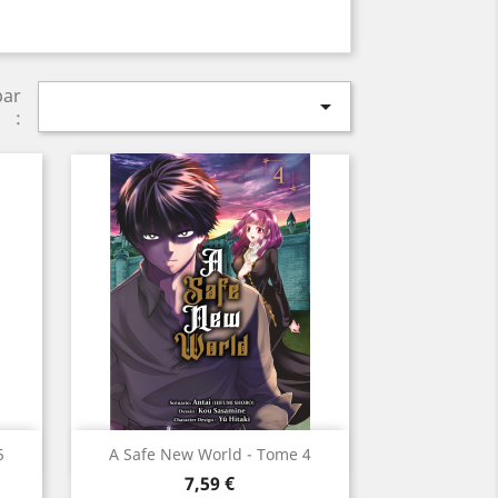
par

:
Aperçu rapide

5
A Safe New World - Tome 4
Prix
7,59 €