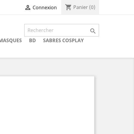
shopping_cart

Panier
(0)
Connexion

MASQUES
BD
SABRES COSPLAY