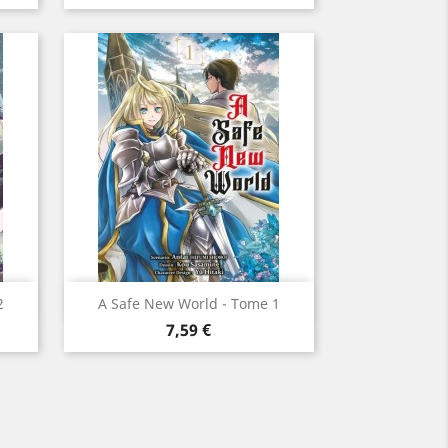
Aperçu rapide

2
A Safe New World - Tome 1
Prix
7,59 €