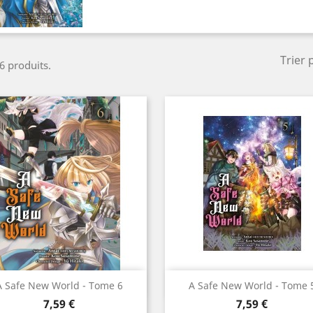
Trier 
 6 produits.
Aperçu rapide
Aperçu rapide


A Safe New World - Tome 6
A Safe New World - Tome 
Prix
Prix
7,59 €
7,59 €