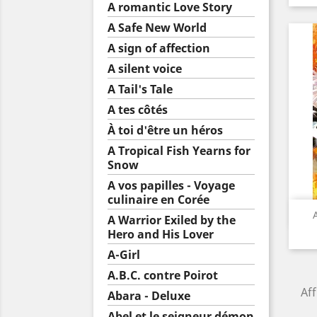
A romantic Love Story
A Safe New World
A sign of affection
A silent voice
A Tail's Tale
A tes côtés
À toi d'être un héros
A Tropical Fish Yearns for
Snow
A vos papilles - Voyage
culinaire en Corée
A Warrior Exiled by the
Hero and His Lover
A-Girl
A.B.C. contre Poirot
Aff
Abara - Deluxe
Abel et le seigneur démon