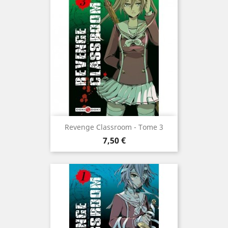
Revenge Classroom - Tome 3
Prix
7,50 €