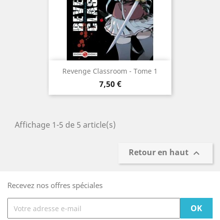
Revenge Classroom - Tome 1
Prix
7,50 €
Affichage 1-5 de 5 article(s)
Retour en haut

Recevez nos offres spéciales