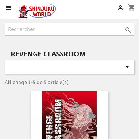
shopping_cart



REVENGE CLASSROOM

Affichage 1-5 de 5 article(s)