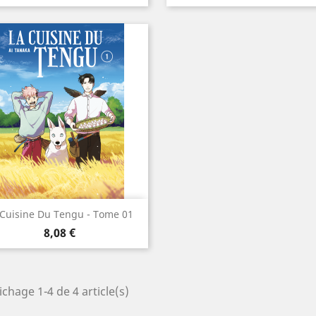
Aperçu rapide

 Cuisine Du Tengu - Tome 01
Prix
8,08 €
ichage 1-4 de 4 article(s)