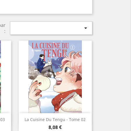
par

:
Aperçu rapide

 03
La Cuisine Du Tengu - Tome 02
Prix
8,08 €