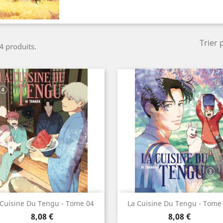
Trier 
 4 produits.
Aperçu rapide
Aperçu rapide


 Cuisine Du Tengu - Tome 04
La Cuisine Du Tengu - Tome
Prix
Prix
8,08 €
8,08 €