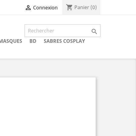
shopping_cart

Panier
(0)
Connexion

MASQUES
BD
SABRES COSPLAY