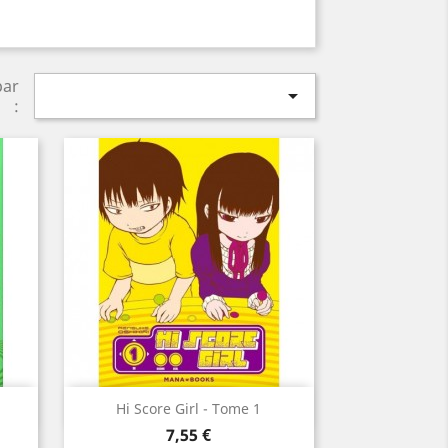
par

:
Aperçu rapide

Hi Score Girl - Tome 1
Prix
7,55 €