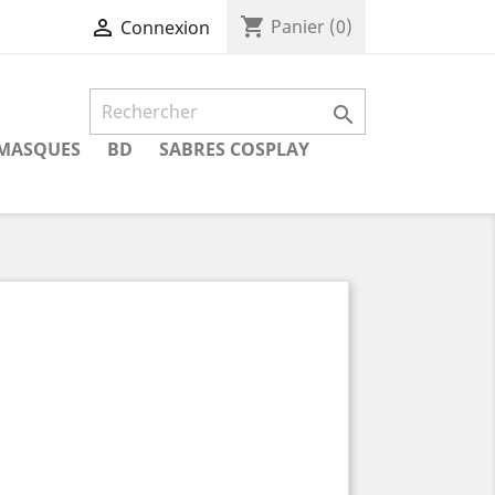
shopping_cart

Panier
(0)
Connexion

MASQUES
BD
SABRES COSPLAY