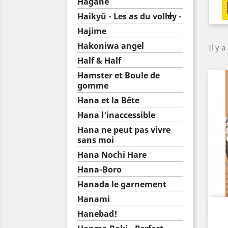
Hagane

Haikyû - Les as du volley -
Hajime
Hakoniwa angel
Il y a
Half & Half
Hamster et Boule de
gomme
Hana et la Bête
Hana l'inaccessible
Hana ne peut pas vivre
sans moi
Hana Nochi Hare
Hana-Boro
Hanada le garnement
Hanami
Hanebad!