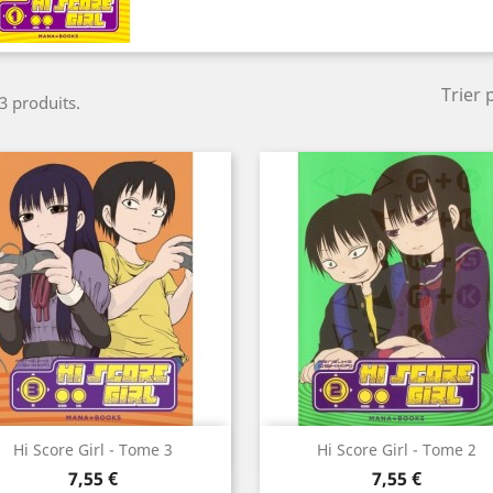
Trier 
 3 produits.
Aperçu rapide
Aperçu rapide


Hi Score Girl - Tome 3
Hi Score Girl - Tome 2
Prix
Prix
7,55 €
7,55 €