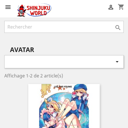
shopping_cart



AVATAR

Affichage 1-2 de 2 article(s)