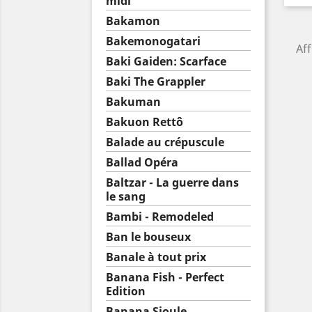
midi
Bakamon
Bakemonogatari
Aff
Baki Gaiden: Scarface
Baki The Grappler
Bakuman
Bakuon Rettô
Balade au crépuscule
Ballad Opéra
Baltzar - La guerre dans
le sang
Bambi - Remodeled
Ban le bouseux
Banale à tout prix
Banana Fish - Perfect
Edition
Banana Sioule