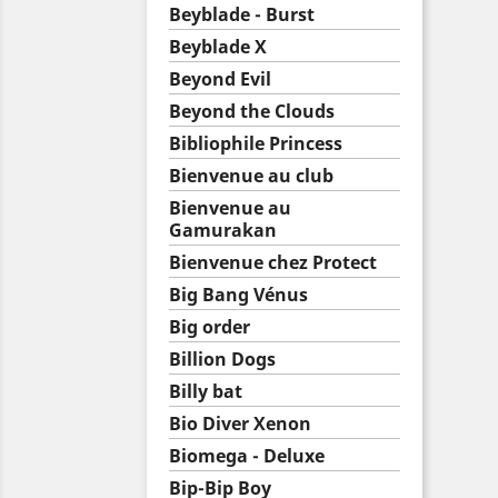
Beyblade - Burst
Beyblade X
Beyond Evil
Beyond the Clouds
Bibliophile Princess
Bienvenue au club
Bienvenue au
Gamurakan
Bienvenue chez Protect
Big Bang Vénus
Big order
Billion Dogs
Billy bat
Bio Diver Xenon
Biomega - Deluxe
Bip-Bip Boy