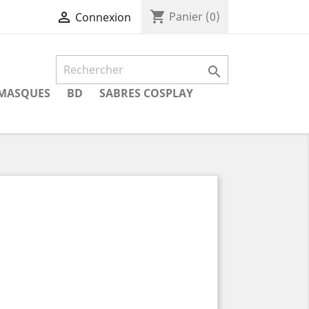
shopping_cart

Panier
(0)
Connexion

MASQUES
BD
SABRES COSPLAY