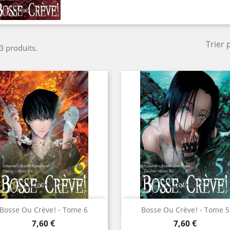
Trier 
 3 produits.
Aperçu rapide
Aperçu rapide


Bosse Ou Crève! - Tome 6
Bosse Ou Crève! - Tome 5
Prix
Prix
7,60 €
7,60 €