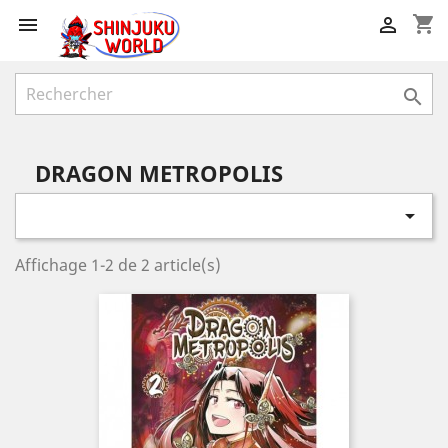
shopping_cart



DRAGON METROPOLIS

Affichage 1-2 de 2 article(s)