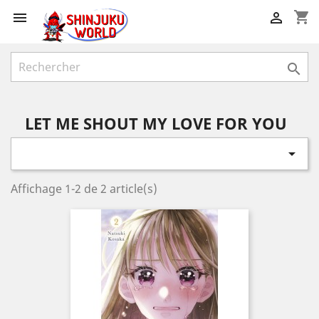
shopping_cart



LET ME SHOUT MY LOVE FOR YOU

Affichage 1-2 de 2 article(s)