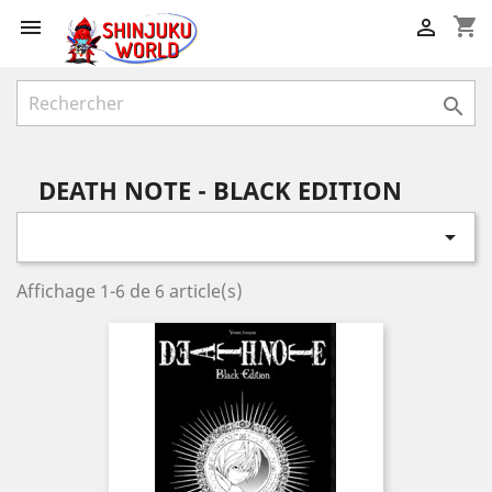
shopping_cart



DEATH NOTE - BLACK EDITION

Affichage 1-6 de 6 article(s)