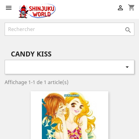
shopping_cart



CANDY KISS

Affichage 1-1 de 1 article(s)