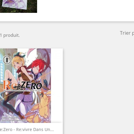
Trier 
 1 produit.
Aperçu rapide

e:Zero - Re:vivre Dans Un...