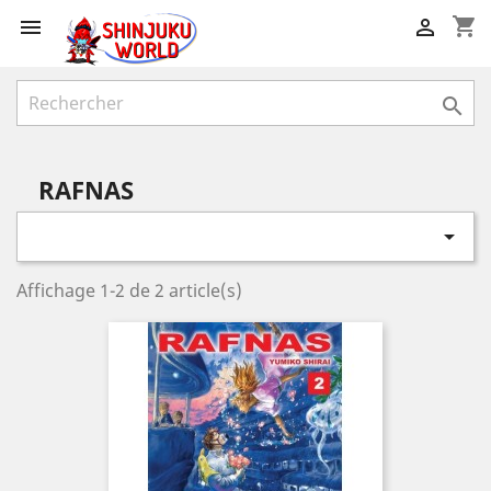
shopping_cart



RAFNAS

Affichage 1-2 de 2 article(s)