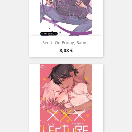
See U On Friday, Baby...
Prix
8,08 €