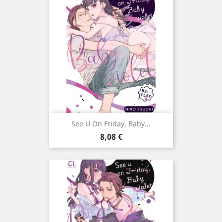
See U On Friday, Baby...
Prix
8,08 €