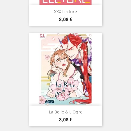
XXX Lecture
Prix
8,08 €
La Belle & L’Ogre
Prix
8,08 €