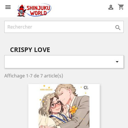
shopping_cart



CRISPY LOVE

Affichage 1-7 de 7 article(s)