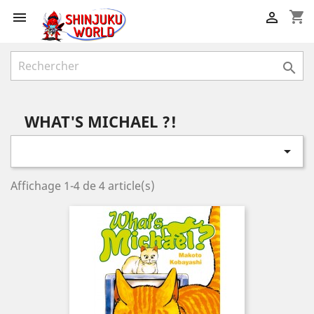
shopping_cart



WHAT'S MICHAEL ?!

Affichage 1-4 de 4 article(s)