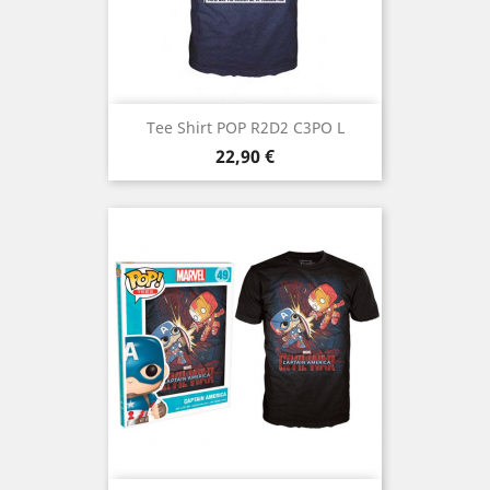
Tee Shirt POP R2D2 C3PO L
Prix
22,90 €