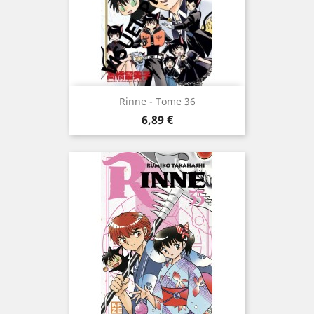
Rinne - Tome 36
Prix
6,89 €