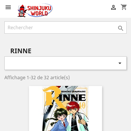
shopping_cart



RINNE

Affichage 1-32 de 32 article(s)