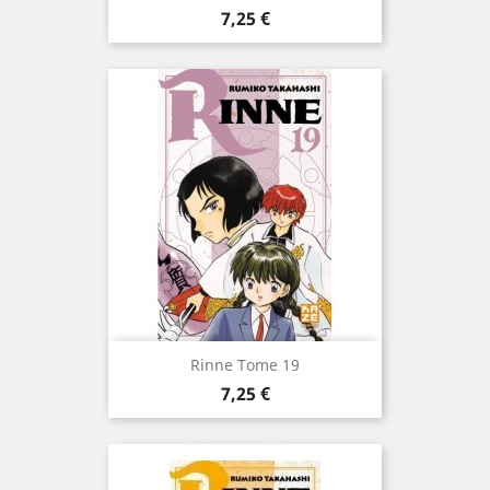
Prix
7,25 €
Rinne Tome 19
Prix
7,25 €