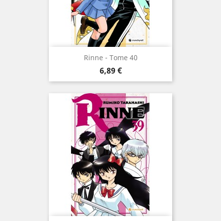
Rinne - Tome 40
Prix
6,89 €