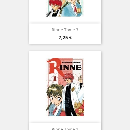
Rinne Tome 3
Prix
7,25 €
Rinne Tome 1