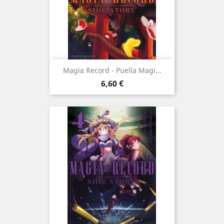
Magia Record - Puella Magi...
Prix
6,60 €