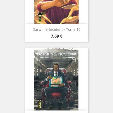
Darwin's Incident - Tome 10
Prix
7,69 €