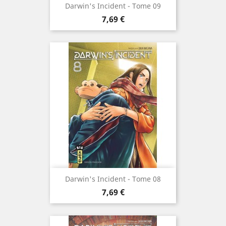
Darwin's Incident - Tome 09
Prix
7,69 €
Darwin's Incident - Tome 08
Prix
7,69 €