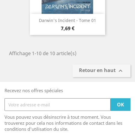
Darwin's Incident - Tome 01
Prix
7,69 €
Affichage 1-10 de 10 article(s)
Retour en haut

Recevez nos offres spéciales
Vous pouvez vous désinscrire à tout moment. Vous
trouverez pour cela nos informations de contact dans les
conditions d'utilisation du site.