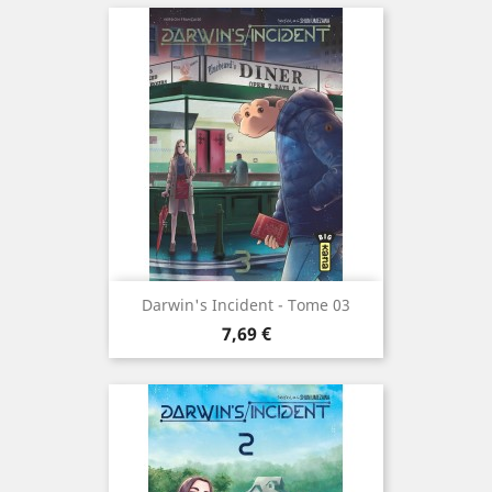
Darwin's Incident - Tome 03
Prix
7,69 €