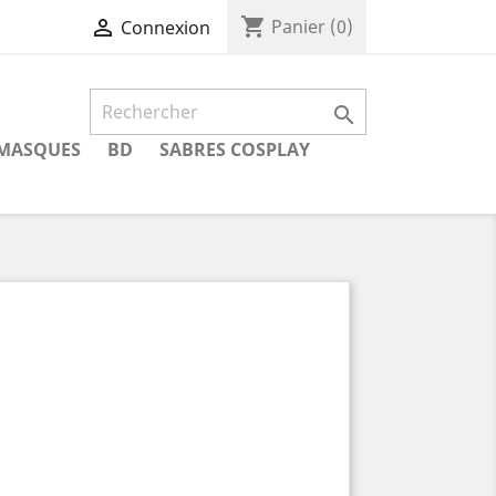
shopping_cart

Panier
(0)
Connexion

MASQUES
BD
SABRES COSPLAY