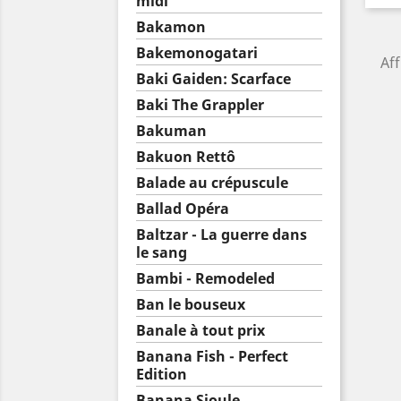
midi
Bakamon
Bakemonogatari
Aff
Baki Gaiden: Scarface
Baki The Grappler
Bakuman
Bakuon Rettô
Balade au crépuscule
Ballad Opéra
Baltzar - La guerre dans
le sang
Bambi - Remodeled
Ban le bouseux
Banale à tout prix
Banana Fish - Perfect
Edition
Banana Sioule