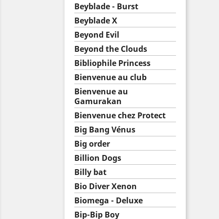
Beyblade - Burst
Beyblade X
Beyond Evil
Beyond the Clouds
Bibliophile Princess
Bienvenue au club
Bienvenue au
Gamurakan
Bienvenue chez Protect
Big Bang Vénus
Big order
Billion Dogs
Billy bat
Bio Diver Xenon
Biomega - Deluxe
Bip-Bip Boy