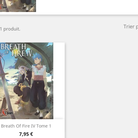
Trier 
 1 produit.
Aperçu rapide

Breath Of Fire IV Tome 1
Prix
7,95 €