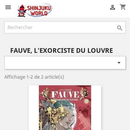
shopping_cart



FAUVE, L'EXORCISTE DU LOUVRE

Affichage 1-2 de 2 article(s)