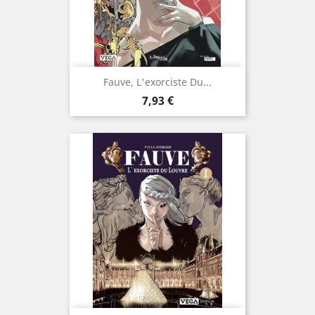
Fauve, L'exorciste Du...
Prix
7,93 €