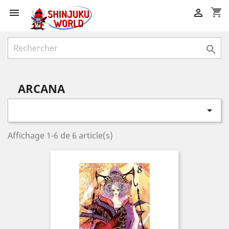
shopping_cart



ARCANA

Affichage 1-6 de 6 article(s)