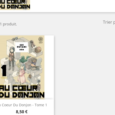
Trier 
 1 produit.
Aperçu rapide

 Coeur Du Donjon - Tome 1
Prix
8,50 €