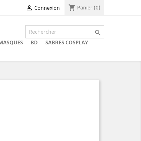
shopping_cart

Panier
(0)
Connexion

MASQUES
BD
SABRES COSPLAY