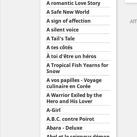
A romantic Love Story
A Safe New World
A sign of affection
Aff
A silent voice
A Tail's Tale
A tes côtés
À toi d'être un héros
A Tropical Fish Yearns for
Snow
A vos papilles - Voyage
culinaire en Corée
A Warrior Exiled by the
Hero and His Lover
A-Girl
A.B.C. contre Poirot
Abara - Deluxe
Abel et le seigneur démon