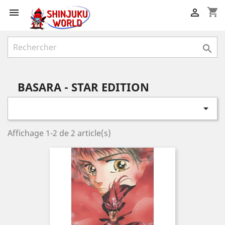
shopping_cart



BASARA - STAR EDITION

Affichage 1-2 de 2 article(s)