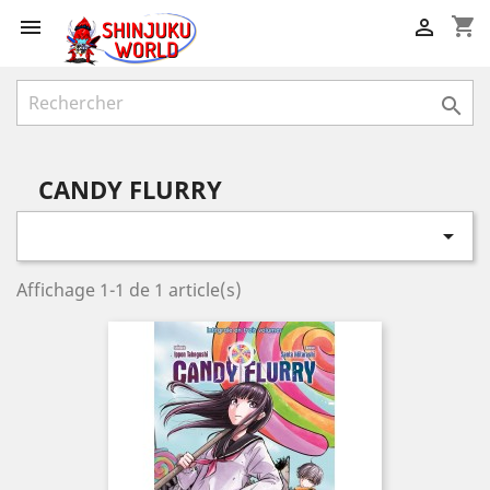
shopping_cart



CANDY FLURRY

Affichage 1-1 de 1 article(s)