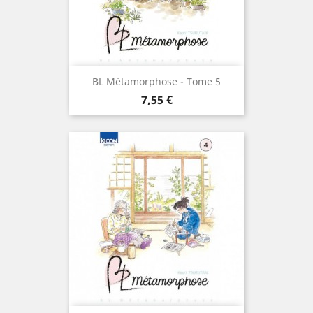
BL Métamorphose - Tome 5
Prix
7,55 €