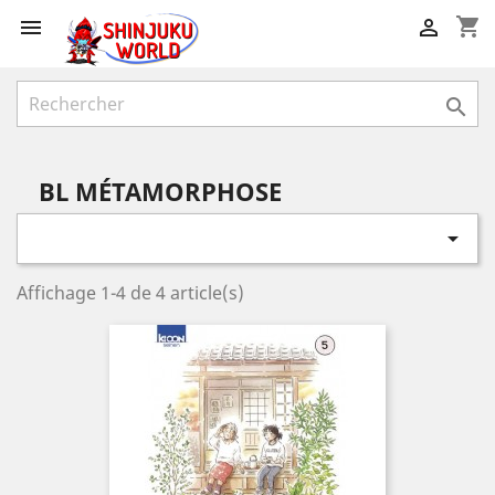
shopping_cart



BL MÉTAMORPHOSE

Affichage 1-4 de 4 article(s)