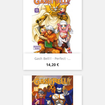
Gash Bell!! - Perfect -...
Prix
14,20 €