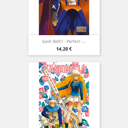
Gash Bell!! - Perfect -...
Prix
14,20 €