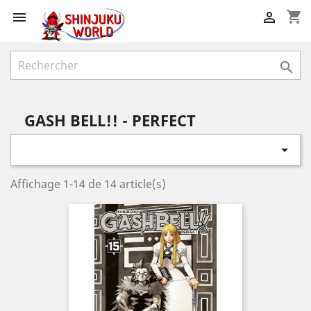
shopping_cart



GASH BELL!! - PERFECT

Affichage 1-14 de 14 article(s)