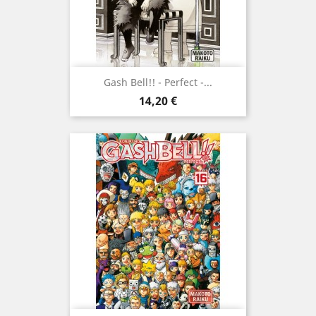
Gash Bell!! - Perfect -...
Prix
14,20 €