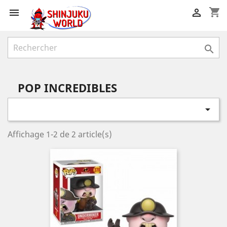
shopping_cart



POP INCREDIBLES

Affichage 1-2 de 2 article(s)