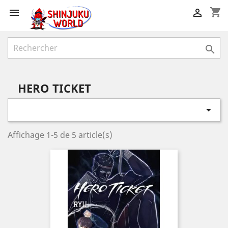
shopping_cart



HERO TICKET

Affichage 1-5 de 5 article(s)